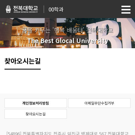
00학과
꿈을 키우는 '행복 배움터' 전북대학교
The Best Glocal University
찾아오시는길
개인정보처리방침
이메일무단수집거부
찾아오시는길
[54896]
전북특별자치도 전주시 덕진구 백제대로 567 전북대학교