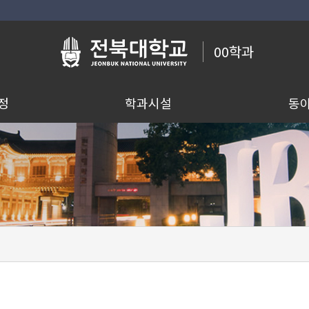
00학과
정
학과시설
동