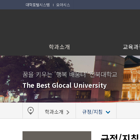
대학포털시스템
오아시스
학과소개
교육과
꿈을 키우는 '행복 배움터' 전북대학교
The Best Glocal University
학과소개
규정/지침
규정/지침